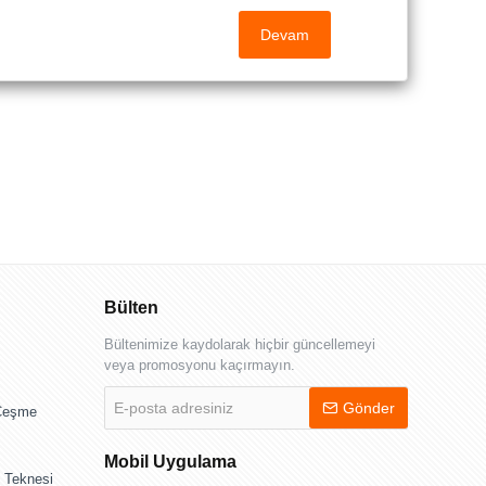
Devam
Bülten
Bültenimize kaydolarak hiçbir güncellemeyi
veya promosyonu kaçırmayın.
E-
Gönder
 Çeşme
posta
adresiniz
Mobil Uygulama
 Teknesi