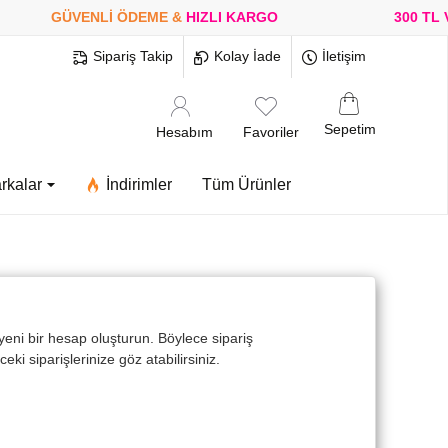
GÜVENLİ ÖDEME &
HIZLI KARGO
300 TL VE
Sipariş Takip
Kolay İade
İletişim
Sepetim
Hesabım
Favoriler
rkalar
İndirimler
Tüm Ürünler
n yeni bir hesap oluşturun. Böylece sipariş
ki siparişlerinize göz atabilirsiniz.