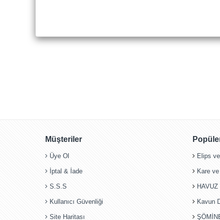
Müşteriler
Popüler
Üye Ol
Elips v
İptal & İade
Kare ve
S.S.S
HAVUZ 
Kullanıcı Güvenliği
Kavun Di
Site Haritası
ŞÖMİN