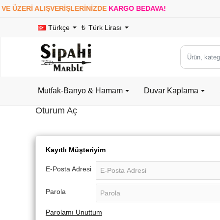
E ÜZERİ ALIŞVERİŞLERİNİZDE
KARGO BEDAVA!
16
Türkçe
₺
Türk Lirası
Ürün,
kategori
veya
Mutfak-Banyo & Hamam
Duvar Kaplama
marka
ara...
Oturum Aç
Kayıtlı Müşteriyim
E-Posta Adresi
Parola
Parolamı Unuttum