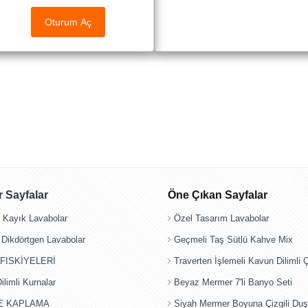
Oturum Aç
 Sayfalar
Öne Çıkan Sayfalar
e Kayık Lavabolar
Özel Tasarım Lavabolar
 Dikdörtgen Lavabolar
Geçmeli Taş Sütlü Kahve Mix
FISKİYELERİ
Traverten İşlemeli Kavun Dilimli
limli Kurnalar
Beyaz Mermer 7'li Banyo Seti
E KAPLAMA
Siyah Mermer Boyuna Çizgili Duş