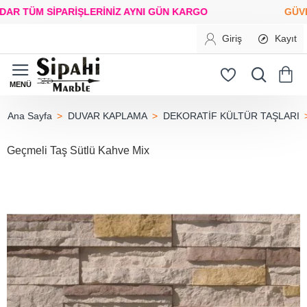
TÜM SİPARİŞLERİNİZ
AYNI GÜN KARGO
GÜVENLİ 
Giriş
Kayıt
DUVAR KAPLAMA
DEKORATİF KÜLTÜR TAŞLARI
home
Geçmeli Taş Sütlü Kahve Mix