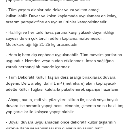
- Tüm yaşam alanlarında dekor ve ısı yalıtım amaçlı
kullanılabilir. Duvar ve kolon kaplamada uygulaması en kolay,
tasarım perspektifine en uygun ürünler kategorisindedir.
- Hafifliği ve her türlü hava şartına karşı yüksek dayanıklılığı
sayesinde en çok tercih edilen kaplama malzemesidir.
Metrekare ağırlığı 21-25 kg arasındadır.
- Hem iç hem dış cephede uygulanabilir. Tüm mevsim şartlarına
uygundur. Nemden veya sudan etkilenmez. İnsan sağlığına
zararlı herhangi bir madde içermez.
- Tüm Dekoratif Kültür Taşları derz aralığı bırakılarak duvara
döşenir. Derz aralığı dahil 1 m² (metrekare) alanı kaplayacak
adette Kültür Tuğlası kutularla paketlenerek siparişe hazırlanır.
- Ahşap, sunta, mdf vb. yüzeylere silikon ile, sıvalı veya boyalı
duvara ise seramik yapıştırıcısı, çimento, çimento ve su bazlı taş
yapıştırıcılar ile kolayca yapıştırılabilir.
- Boyalı duvara uygulamadan önce dekoratif kültür taşlarının
yüzeye daha iyi yapışması için duvarın sıvasının hafif