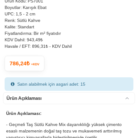
Ürün Kodu:
PS7001
Boyutlar:
Karışık Ebat
UPC:
1,5 - 2 cm
Renk:
Sütlü Kahve
Kalite:
Standart
Fiyatlandırma:
Bir m² fiyatıdır
KDV Dahil:
943,49₺
Havale / EFT:
896,31₺ - KDV Dahil
786,24₺
+KDV
Satın alabilmek için asgari adet: 15
Ürün Açıklaması
Ürün Açıklaması:
- Geçmeli Taş Sütlü Kahve Mix dayanıklılığı yüksek çimento
esaslı malzemenin doğal taş tozu ve mukavemeti arttırılmış
yapıştırıcı kimyasallarla birleştirilmesiyle üretilir.