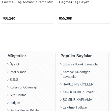
HIZLI
HIZLI
Geçmeli Taş Antrasit Kiremit Mix
Geçmeli Taş Beyaz
GÖNDERİ
GÖNDERİ
786,24₺
855,36₺
Müşteriler
Popüler Sayfalar
Üye Ol
Elips ve Kayık Lavabolar
İptal & İade
Kare ve Dikdörtgen
Lavabolar
S.S.S
HAVUZ FISKİYELERİ
Kullanıcı Güvenliği
Kavun Dilimli Kurnalar
Site Haritası
ŞÖMİNE KAPLAMA
İletişim
Eskitme Tuğlalar
Banka Hesap Bilgileri