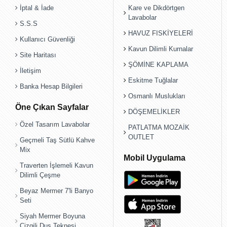
İptal & İade
Kare ve Dikdörtgen
Lavabolar
S.S.S
HAVUZ FISKİYELERİ
Kullanıcı Güvenliği
Kavun Dilimli Kurnalar
Site Haritası
ŞÖMİNE KAPLAMA
İletişim
Eskitme Tuğlalar
Banka Hesap Bilgileri
Osmanlı Muslukları
Öne Çıkan Sayfalar
DÖŞEMELİKLER
Özel Tasarım Lavabolar
PATLATMA MOZAİK
OUTLET
Geçmeli Taş Sütlü Kahve
Mix
Mobil Uygulama
Traverten İşlemeli Kavun
Dilimli Çeşme
Beyaz Mermer 7'li Banyo
Seti
Siyah Mermer Boyuna
Çizgili Duş Teknesi