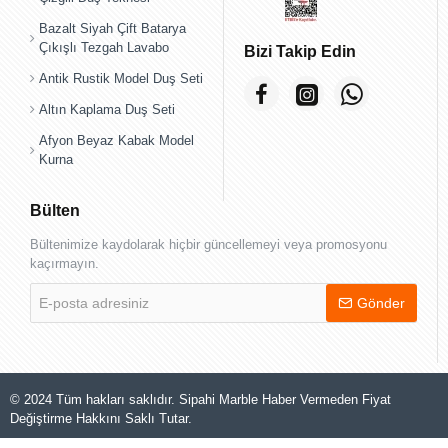
Bazalt Siyah Çift Batarya
Çıkışlı Tezgah Lavabo
Bizi Takip Edin
Antik Rustik Model Duş Seti
Altın Kaplama Duş Seti
Afyon Beyaz Kabak Model
Kurna
Bülten
Bültenimize kaydolarak hiçbir güncellemeyi veya promosyonu
kaçırmayın.
E-
Gönder
posta
adresiniz
© 2024 Tüm hakları saklıdır. Sipahi Marble Haber Vermeden Fiyat
Değiştirme Hakkını Saklı Tutar.