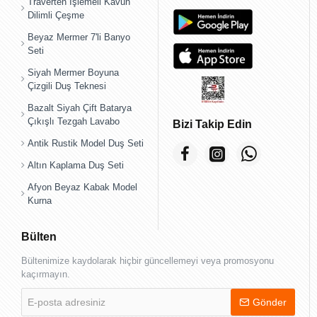
Traverten İşlemeli Kavun
Dilimli Çeşme
Beyaz Mermer 7'li Banyo
Seti
Siyah Mermer Boyuna
Çizgili Duş Teknesi
Bazalt Siyah Çift Batarya
Çıkışlı Tezgah Lavabo
Bizi Takip Edin
Antik Rustik Model Duş Seti
Altın Kaplama Duş Seti
Afyon Beyaz Kabak Model
Kurna
Bülten
Bültenimize kaydolarak hiçbir güncellemeyi veya promosyonu
kaçırmayın.
E-
Gönder
posta