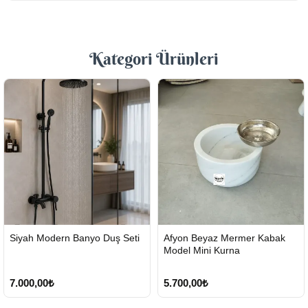
Kategori Ürünleri
HIZLI
HIZLI
Siyah Modern Banyo Duş Seti
Afyon Beyaz Mermer Kabak
GÖNDERİ
GÖNDERİ
Model Mini Kurna
7.000,00₺
5.700,00₺