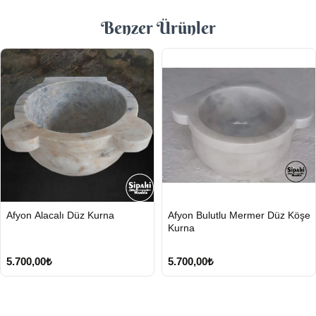
Benzer Ürünler
HIZLI
HIZLI
Afyon Alacalı Düz Kurna
Afyon Bulutlu Mermer Düz Köşe
GÖNDERİ
GÖNDERİ
Kurna
5.700,00₺
5.700,00₺