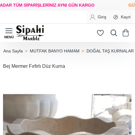
 TÜM SİPARİŞLERİNİZ
AYNI GÜN KARGO
GÜVENL
Giriş
Kayıt
MUTFAK BANYO HAMAM
DOĞAL TAŞ KURNALAR
home
Bej Mermer Fırfırlı Düz Kurna