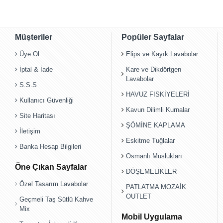
Müşteriler
Popüler Sayfalar
Üye Ol
Elips ve Kayık Lavabolar
İptal & İade
Kare ve Dikdörtgen
Lavabolar
S.S.S
HAVUZ FISKİYELERİ
Kullanıcı Güvenliği
Kavun Dilimli Kurnalar
Site Haritası
ŞÖMİNE KAPLAMA
İletişim
Eskitme Tuğlalar
Banka Hesap Bilgileri
Osmanlı Muslukları
Öne Çıkan Sayfalar
DÖŞEMELİKLER
Özel Tasarım Lavabolar
PATLATMA MOZAİK
OUTLET
Geçmeli Taş Sütlü Kahve
Mix
Mobil Uygulama