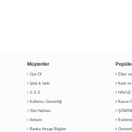
Müşteriler
Popüler
Üye Ol
Elips v
İptal & İade
Kare ve
S.S.S
HAVUZ 
Kullanıcı Güvenliği
Kavun Di
Site Haritası
ŞÖMİN
İletişim
Eskitme
Banka Hesap Bilgileri
Osmanlı