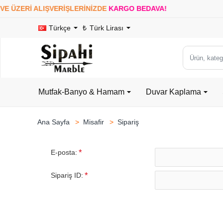
E ÜZERİ ALIŞVERİŞLERİNİZDE
KARGO BEDAVA!
1
Türkçe
₺
Türk Lirası
Ürün,
kategori
veya
Mutfak-Banyo & Hamam
Duvar Kaplama
marka
ara...
Misafir
Sipariş
home
E-posta:
Sipariş ID: