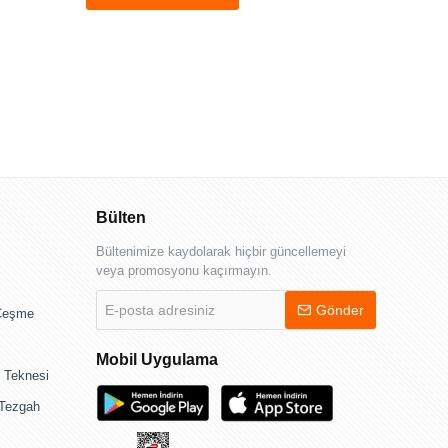
Bülten
Bültenimize kaydolarak hiçbir güncellemeyi
veya promosyonu kaçırmayın.
E-
Gönder
 Çeşme
posta
adresiniz
Mobil Uygulama
 Teknesi
 Tezgah